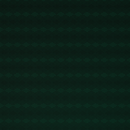
阿爾特塔對於**「能者上任」**的堅持，不僅體現於他對球員的選
擇，更對整個教練團隊配置有深遠影響。在他的管理理念中，技術
能力、戰術理解力和個人成長潛力，是高於任何其他衡量標準的核
心要素。例如，許多資歷尚淺的年輕球員如布卡約·薩卡和加布里埃
爾·馬丁內利，便在阿爾特塔手下得到了極高的信任和大量上場時
間。儘管他們缺乏賽場經驗，但阿爾特塔相信，**只要具備足夠的
能力和學習心態，就能快速彌補經驗上的劣勢**。
這種另類的用人政策或許在短期內存在風險，但在長遠角度來看，
卻為球隊帶來了更多的活力和創新。薩卡如今已是英超表現最穩定
的邊鋒之一，而馬丁內利也逐漸成為鋒線殺器，這正是阿爾特塔
「能力至上論」的成功案例。