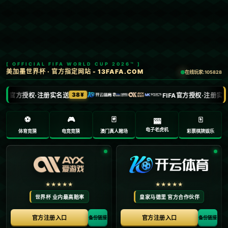
新闻中心
当前位置：
首页
>
新闻中心
阿爾特塔直言善諫 重視能力勝過經驗.
2026-06-10
### 阿爾特塔直言善諫：重視能力勝過經驗，開創全新足球理念
在現代足球領域，經驗往往被視為成功的基石。然而，阿森納主教
練米克爾·阿爾特塔卻堅持另一種觀點，他不僅在多次公開場合直言
「能力應該勝過經驗」，更以實際行動證明這一理念的可行性。這
位西班牙教頭的思維方式，正在逐步打破傳統足壇中對資歷和年齡
的迷思，讓阿森納煥發全新生機。