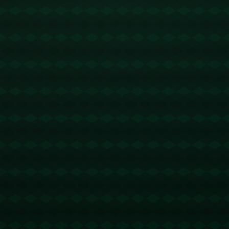
## **文班的乐观：年轻球队的未来在于心态和执行力**
作为西部最受关注的新星之一，文班亚马所在的圣安东尼奥马刺队
虽然目前排名靠后，但他指出：“排名的差距并不是不可逾越的鸿
沟，最终取决于一支球队的心态和执行力。”文班的这番论述，一方
面展现了他对于球队进步的信心，另一方面也表明年轻球员们对于
挑战老牌强队的渴望。
事实上，文班在新秀赛季的表现就已成为焦点。他场均贡献20+10
的数据，加上他在场上的全面防守能力，无疑成为了马刺的核心支
柱。正是因为有文班这样具备天赋和稳定性的球员，马刺逐渐让球
迷看到了*青春风暴的影响力*。即便目前战绩不如人意，但文班坚
信：“**西部的竞争虽然激烈，但每支球队都可能成为黑马**。”
---
## **数据分析：如何缩小胜场差距？**
根据历年的经验，想要缩小胜场差距，最可靠的方法无非是以下两
点：
1. **关键战卡位胜出：**胜负关系在一个赛季中起到至关重要的作
用。面对直接竞争对手时，每一场比赛都像“价值双倍”的战斗。许
多球队在这些焦点比赛中尽可能拿下胜利，就能迅速提升排名。例
如，在22-23赛季，湖人对太阳的直接胜利，就帮助他们最终锁定
西部第七的位置。
2. **角色球员的崛起：**光靠明星球员远远不够，板凳深度和角色