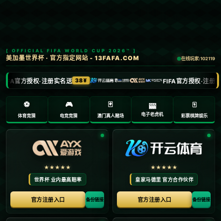
新闻中心
当前位置：
首页
>
新闻中心
距離西部第五名僅差1.5個勝場 文班表示這提醒我們
西部的頂端並不遙遠.
2026-06-10
# **距離西部第五名僅差1.5個勝場 文班表示這提醒我們西部的頂端
並不遙遠**
如今的NBA西部赛区竞争异常激烈，各支队伍的实力格局已经远超
以往。**只有1.5个胜场的差距**，就能让一支球队从西部第八名跃
升至西部第五。这不仅是数据上的缩影，更反映了整个西部赛场的