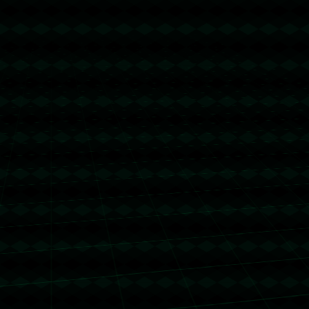
地址：江西省上饶市鄱阳县乐丰镇
关于我们
在我们的体育平台上，您可以尽情享受全球最受欢迎的赛事直播和
分析，特别是世界杯和NBA等重磅赛事。这里汇聚了丰富的体育内
容，无论您钟爱于足球、篮球还是其他运动项目，您都能找到最新
的赛事直播和精彩回放。我们的高清直播服务保证您不会错过任何
精彩时刻，同时，实时比分更新和数据分析为您提供最新的比赛动
态。我们的专家团队将为您解读每场比赛的战术细节和历史数据，
帮助您更全面地理解比赛。此外，社交功能让您可以与其他体育迷
交流，分享看法和见解，增加观赛乐趣。无论您身在何处，随时随
地都能通过我们的移动设备接入赛事，享受体育带来的激情与荣
耀！