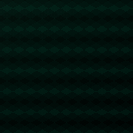
定胜局。尤
度，或许将