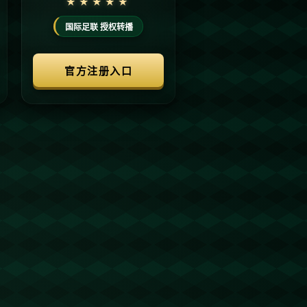
邮箱：admin@cnzh-jiuyougame.com
地址：江西省上饶市鄱阳县乐丰镇
热点新闻
亞特蘭大鋒線瞄準雷特
吉 將與熱那亞深談引援.
2026-06-10
美众议员称特朗普政府
将取消对近东救济工程
处的资助.
2026-06-10
瓜帅还是大气！曼城并
不希望阿尔瓦雷斯离
开，但瓜帅却表示理解.