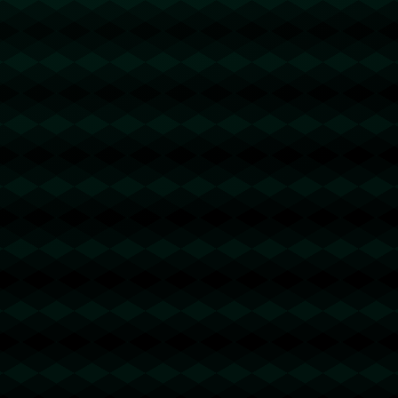
撑。尤其
攻选择和稳
创造空间与
警惕快船在
节爆发力击
反映出雄
腻性。
也绝不能错