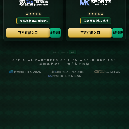
练透露，**即使已年过三旬，莫德里奇的代谢年龄仍保持在30岁以
下**，这一壮举不禁令人惊叹。
**莫德里奇的代谢年龄：科学与自律的结合**
代谢年龄是衡量身体健康程度的一个关键指标，它通常通过分析身
体的代谢率与基准代谢率来计算。莫德里奇能够保持代谢年龄低于
实际年龄，显然离不开其**严格的训练计划和科学的饮食管理**。
体能教练在制定训练方案时，以保持灵活性和耐力为核心，确保莫
德里奇的身体各项指标始终处于最佳状态。