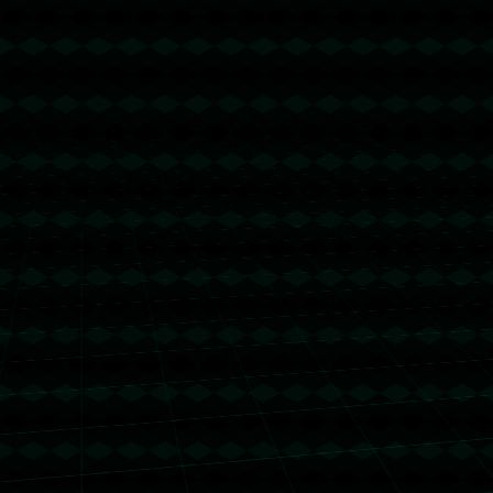
传真：027-6916572
邮箱：admin@cnzh-jiuyougame.com
地址：江西省上饶市鄱阳县乐丰镇
关于我们
在我们的体育平台上，您可以尽情享受全球最受欢迎的赛事直播和
分析，特别是世界杯和NBA等重磅赛事。这里汇聚了丰富的体育内
容，无论您钟爱于足球、篮球还是其他运动项目，您都能找到最新
的赛事直播和精彩回放。我们的高清直播服务保证您不会错过任何
精彩时刻，同时，实时比分更新和数据分析为您提供最新的比赛动
态。我们的专家团队将为您解读每场比赛的战术细节和历史数据，
帮助您更全面地理解比赛。此外，社交功能让您可以与其他体育迷
交流，分享看法和见解，增加观赛乐趣。无论您身在何处，随时随
地都能通过我们的移动设备接入赛事，享受体育带来的激情与荣
耀！