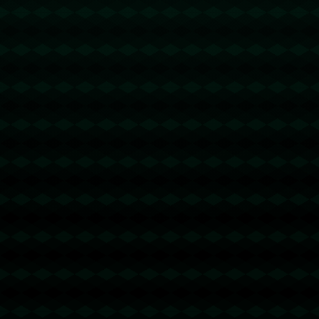
联系信息
电话：027-6916572