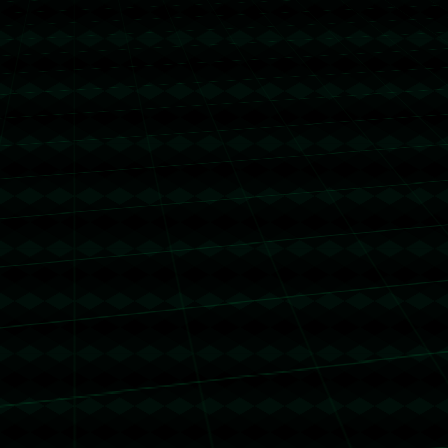
关于我们
在我们的体育平台上，您可以尽情享受全球最受欢迎的赛事直播和
分析，特别是世界杯和NBA等重磅赛事。这里汇聚了丰富的体育内
容，无论您钟爱于足球、篮球还是其他运动项目，您都能找到最新
的赛事直播和精彩回放。我们的高清直播服务保证您不会错过任何
精彩时刻，同时，实时比分更新和数据分析为您提供最新的比赛动
态。我们的专家团队将为您解读每场比赛的战术细节和历史数据，
帮助您更全面地理解比赛。此外，社交功能让您可以与其他体育迷
交流，分享看法和见解，增加观赛乐趣。无论您身在何处，随时随
地都能通过我们的移动设备接入赛事，享受体育带来的激情与荣
耀！
COPYRIGHT 2024
九游娱乐(JIUYOU)官方网站_JIUYOU GAME
ALL