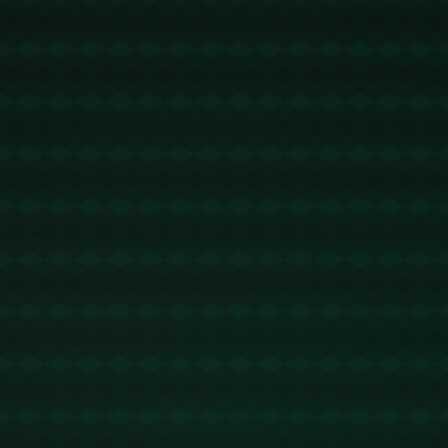
“老兵不死”的道理。全场比赛，保罗贡献出色两双数据，包括10分
和12次助攻，并多次用精妙的传球帮助队友得分。他的控场能力不
仅让鹈鹕的进攻流畅，还在关键时刻屡屡送出致命助攻，为球队奠
定胜局。
**保罗的经验与视野无疑是鹈鹕队最大的财富之一**，特别是在年
轻核心如锡安·威廉森和布兰登·英格拉姆身边，这位老将的存在为球
队带来了更多战术变化。本场比赛中，保罗的助攻数再次体现了他
无与伦比的团队领袖能力。