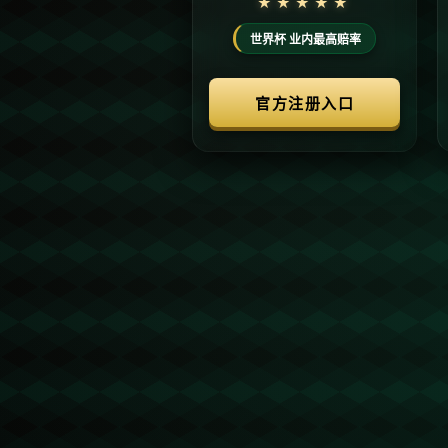
这样令人惊叹的表现背后，是克洛普对球队的出色调教以
献精彩进球。尤其是萨拉赫，他以多场比赛的关键进球展现
活力，让人们看到了**利物浦的未来充满希望**。
### 巴萨超级战绩，重回巅峰之路
相比之下，**巴塞罗那**近期的表现同样令人瞩目。在西
些波折，但凭借稳定的后防和梅西离开后日渐增强的团队
哈维的回归，为这支巴萨注入了全新的血液。虽然没有当年
可点。**巴萨重视青训的传承，再次成为了其崛起的关键
一个值得注意的案例是巴萨在对阵国际米兰时的*逆境求生
不仅提升了全队士气，也让他们在欧冠淘汰赛再添竞争力
耳朵杯的实力。