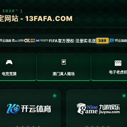
h-jiuyougame.com
网站首页
欧冠7连胜提前出线，巴萨超级.
2026-06-10
他们依然是欧洲顶级强队之一。在小组赛中，红军凭借强大的攻击力和稳固
资格。利物浦的这一战绩，不仅巩固了他们作为英格兰足球代表的地位，也对