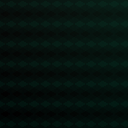
### 足球界的两大强者：他们的启示与未来
利物浦与巴塞罗那看似风格截然不同，一个是英超的速度
有诸多共同点，可以为其他球队提供借鉴。
首先，两支球队都**注重团队整体性**的提升，而非依
感；巴萨更是将打造“无梅西时代”的全新阵容，全队配合
其次，他们都对年轻球员投入了大量信任。不论是**利物浦
成为了球队未来竞争的重要基石。这种“以年轻为核心”的策
总之，无论是**红军的欧冠7连胜**，还是巴萨的超级表