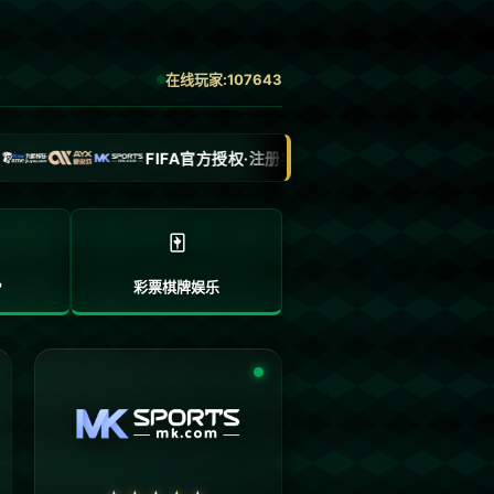
关于我们
产品服务
新闻资讯
联系方式
当前位置：
首页
>
新闻中心
站内搜索
联系信息
的防守，一
其他球队
电话：027-6916572
传真：027-6916572