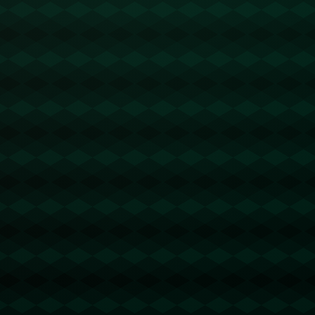
与高强度进攻的代表，另一个则是西甲技术流的典范。然而，他们在本赛
赖个别球星的发挥。利物浦的努涅斯虽然进攻实力出众，但整支球队始终保
默契无间，进一步塑造强有力的战斗体系。
**提拔的柯蒂斯·琼斯，还是**巴萨**重用的佩德里与加维，年轻人们的
略体现了**长远发展的智慧**。
现，都为球迷带来了耳目一新的足球盛宴。