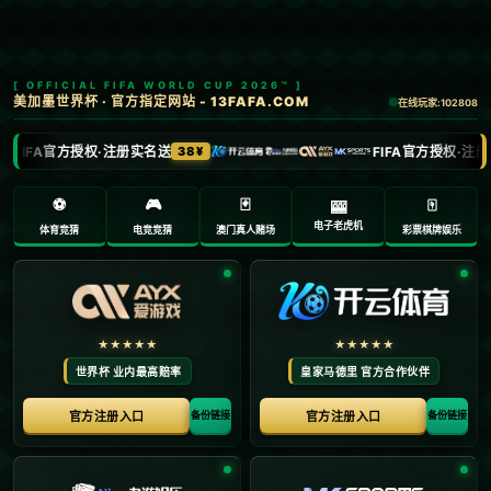
新闻中心
当前位置：
首页
>
新闻中心
12月7日NBA最傑出球員評選.
2026-06-10
**12月7日NBA最杰出球员评选：聚焦球场表现与历史时刻**
在竞争激烈的NBA赛场，每一天都可能成为传奇的一部分。而**12
月7日**，这一日赛程中涌现出的顶尖表现，更是引发了对“最杰出
球员”的深入探讨。如何评判谁是当日的绝对焦点？不仅要看得分榜
单，还应结合效率表现、关键时刻的贡献和球队战绩的提升作用。
通过透彻的分析，让我们一同回顾这场视觉与数据的盛宴。