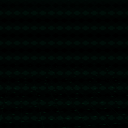
传真：027-6916572
邮箱：admin@cnzh-jiuyougame.com
地址：江西省上饶市鄱阳县乐丰镇
关于我们
在我们的体育平台上，您可以尽情享受全球最受欢迎的赛事直播和
分析，特别是世界杯和NBA等重磅赛事。这里汇聚了丰富的体育内
容，无论您钟爱于足球、篮球还是其他运动项目，您都能找到最新
的赛事直播和精彩回放。我们的高清直播服务保证您不会错过任何
精彩时刻，同时，实时比分更新和数据分析为您提供最新的比赛动
态。我们的专家团队将为您解读每场比赛的战术细节和历史数据，
帮助您更全面地理解比赛。此外，社交功能让您可以与其他体育迷
交流，分享看法和见解，增加观赛乐趣。无论您身在何处，随时随
地都能通过我们的移动设备接入赛事，享受体育带来的激情与荣
耀！