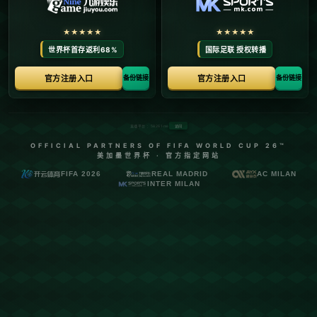
### **最“杀手本色”：塔图姆的全面统治**
当天凯尔特人对阵强敌步行者的比赛，**杰森·塔图姆**无疑是最大
的焦点。作为波士顿的核心，塔图姆在比赛中展现了全面且关键的
作用。他不仅在进攻端频频得手，而且在防守回合中展现了强大的
专注力和统治力。全场比赛，塔图姆疯狂砍下**38分、10个篮板和
5次助攻**，刷新了多项个人记录。
更重要的是，塔图姆在第四节独得**14分**，把一度落后的凯尔特
人重新拉回比赛。他的高效表现（投篮命中率超过60%）更让他当
之无愧地成为12月7日NBA最闪耀的明星之一。这种“杀手本色”，
不仅体现在得分爆发中，也显现出他已然是联盟最为可靠的超级巨
星之一。
### **效率之王：尼古拉·约基奇的全面性**
与塔图姆的刚猛不同，掘金当家中锋**尼古拉·约基奇**则以全能的
方式称霸属于他的一片天空。面对东部劲旅老鹰，约基奇全场拿下*
*28分、15个篮板和12次助攻**，完成又一次“三双”，并且几乎是
以无解的方式在每个回合影响比赛。
值得一提的是，他的助攻很大程度上帮助掘金外线球员保持高命中
率，球队三分球命中率高达45%。这位塞尔维亚天才，再次用数据
和领袖力证明了自己是掘金赢球的根基。**约基奇的高效输出**，
以及对球队整体格局的影响力，让他也稳稳跻身12月7日的顶尖球
员之列。