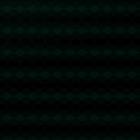
尚、饮食
仅局限在
续书写属
扫描二维码