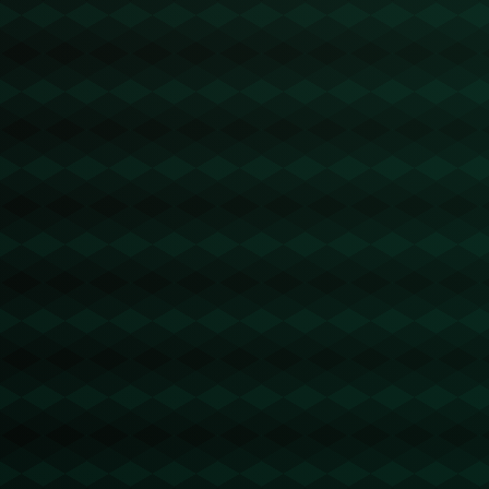
五年后的今天，AC米兰以一句简短的“永远想念你”，再
耀，更因为他身上体现出的**坚持、自律和无惧失败的精神
从AC米兰官推的缅怀文案可以看出，科比已化作一个象征
的榜样。