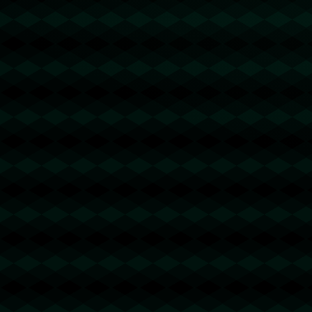
在科比之后，能够拥有如此跨界影响力的运动员少之又少
到公益。尽管C罗与其他运动领域关系密切，但未必能像
科比以篮球为核心，但他的爱好和热情涵盖多个领域，足球只
NBA球员的身份，而成为超越国界的运动象征。
科比离开的五年，AC米兰的缅怀以及全球的致敬，提醒我
于自己的传奇。
关于我们
联系我
地址
在我们的体育平台上，您可以尽情享受全球
最受欢迎的赛事直播和分析，特别是世界杯
电话：
和NBA等重磅赛事。这里汇聚了丰富的体育
手机：
内容，无论您钟爱于足球、篮球还是其他运
动项目，您都能找到最新的赛事直播和精彩
传真：
回放。我们的高清直播服务保证您不会错过
邮箱