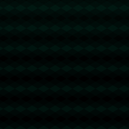
。以另一位知名球星C罗为例，他的品牌价值几乎覆盖了每一个领域，从时
科比这样，留下如此深厚又真实的跨界情感遗产。
是其中一部分。与此同时，这种**“多领域正能量传递”**让科比不仅
们：他的生命短暂，但他的价值却长存于世，激励着一代又一代体育人继
们
快捷链接
网站首页
：江西省上饶市鄱阳县乐丰镇
公司简介
027-6916572
产品中心
18659423322
新闻动态
18659423322
联系我们
：
admin@cnzh-jiuyougame.com