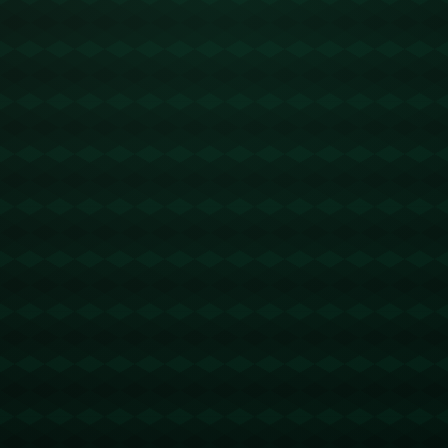
**从拜仁到法兰克福：多样化的执教经历**
作为一名**多支德甲球队**的前任教练，科瓦奇的执教之旅可谓多
姿多彩。他曾在拜仁慕尼黑这样的豪门俱乐部任职，其间他带领球
队获得了多个冠军奖杯。然而，不仅在豪门闪耀，科瓦奇也在**法
兰克福**这样的球队中证明了自己的价值，通过灵活的战术安排和
有效的团队管理成功带队取得优异成绩。在这些经验的积累下，他
终于迎来了在多特蒙德主场的这一辉煌胜利。
**战术革新与团队管理：胜利的双重因素**
科瓦奇的成功不仅仅依赖他丰富的执教经验，更在于他的**战术革
新与团队管理**能力。尤其是在对阵多特蒙德时，他选择了以灵活
的防守反击为基础的战术布置。通过控制比赛节奏与精确的球员调
度，他使球队最大化地发挥了战斗力。此外，科瓦奇注重每位球员
的心理建设和团队凝聚力，在这方面他的努力也是他赢得比赛的重
要因素之一。
**分析案例：科瓦奇的成功经验**
在分析科瓦奇的胜利时，可以注意到他对比赛形势的敏锐判断以及
随机应变的能力。在比赛中，他通过换人调整与阵型改变打乱了多
特蒙德的防线，为本方创造了多次得分机会。这种**战术变化**不
仅使对手措手不及，也进一步验证了他在指挥上的灵活性和应对能
力。