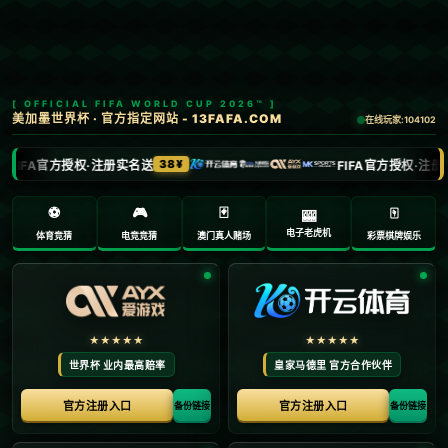
新闻中心
当前位置：
首页
>
新闻中心
國米開始尋找新門將！曼聯有望簽下奧納納頂替德
赫亞！.
2026-06-10
**國米開啟新征程：門將位置的變革與挑戰**
隨著足球市場的風雲變幻，球隊的陣容調整成為各大俱樂部保持競
爭力的重要手段。**國際米蘭**，作為意甲的一支傳統豪門，近日
開始尋找新的門將人選，這一動向引發了球迷和媒體的廣泛關注。
更引人注目的是，**曼聯**可能會簽下**奧納納**來頂替德赫亞的