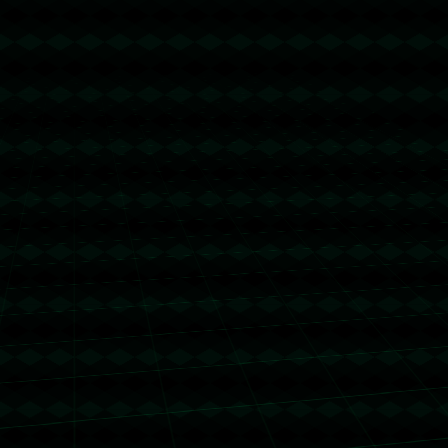
邮箱：admin@cnzh-jiuyougame.com
地址：江西省上饶市鄱阳县乐丰镇
关于我们
在我们的体育平台上，您可以尽情享受全球最受欢迎的赛事直播和
分析，特别是世界杯和NBA等重磅赛事。这里汇聚了丰富的体育内
容，无论您钟爱于足球、篮球还是其他运动项目，您都能找到最新
的赛事直播和精彩回放。我们的高清直播服务保证您不会错过任何
精彩时刻，同时，实时比分更新和数据分析为您提供最新的比赛动
态。我们的专家团队将为您解读每场比赛的战术细节和历史数据，
帮助您更全面地理解比赛。此外，社交功能让您可以与其他体育迷
交流，分享看法和见解，增加观赛乐趣。无论您身在何处，随时随
地都能通过我们的移动设备接入赛事，享受体育带来的激情与荣
耀！