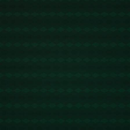
對於國米而言，選擇新門將不僅僅是出於眼前戰術的需求，更是著
眼於球隊未來的長期穩定。**做好提前佈局，讓新人與現有球員進
行磨合，將是提升整體戰鬥力的重要手段**。此前，國米已在年輕
門將市場中進行多次嘗試，包括考察法甲與西甲聯賽的一些新秀，
以在激烈的賽程中獲得更多選擇。