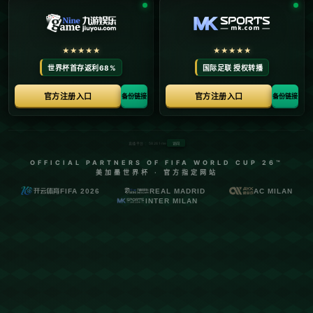
运的关键因素。
**主题：詹姆斯状态影响湖人深远，东契奇能否扛起大旗**