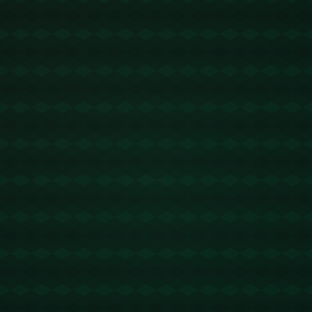
詹姆斯，作为现役NBA最具影响力的球员之一，他的状态一直是湖
人能否发挥出最佳水平的关键。詹姆斯在过往比赛中展现出的超凡
技巧和领袖气质，无疑是湖人队的定海神针。**然而，他的伤病问
题常常成为阻碍球队迈向成功的一道屏障**。湖南没有直播，也让
球迷们少了一项直观评估詹姆斯状态的途径。不过，詹姆斯的每一
次复出，都会对他的球队产生深远的影响。
在詹姆斯状态未确定的情况下，湖人队或许需要依赖另一位优秀球
员——东契奇。这位年轻的球员进入联盟以来表现出众，以其敏捷
的赛场反应和超凡的得分能力闻名。**东契奇能否在这场比赛中扛
起大旗，让球队在缺少詹姆斯的情况下依然保持竞争力**，成为比
赛的一大看点。
**湖人对阵公牛：一场角逐背后的策略分析**
湖人队与公牛队的对决，总是充满悬念和紧张。湖人即使在面临球
员状态不稳的情况下，也能通过团队合作展现强大的韧性。尤其是