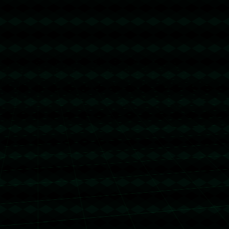
电话：027-6916572
传真：027-6916572
邮箱：admin@cnzh-jiuyougame.com
地址：江西省上饶市鄱阳县乐丰镇
关于我们
在我们的体育平台上，您可以尽情享受全球最受欢迎的赛事直播和
分析，特别是世界杯和NBA等重磅赛事。这里汇聚了丰富的体育内
容，无论您钟爱于足球、篮球还是其他运动项目，您都能找到最新
的赛事直播和精彩回放。我们的高清直播服务保证您不会错过任何
精彩时刻，同时，实时比分更新和数据分析为您提供最新的比赛动
态。我们的专家团队将为您解读每场比赛的战术细节和历史数据，
帮助您更全面地理解比赛。此外，社交功能让您可以与其他体育迷
交流，分享看法和见解，增加观赛乐趣。无论您身在何处，随时随
地都能通过我们的移动设备接入赛事，享受体育带来的激情与荣