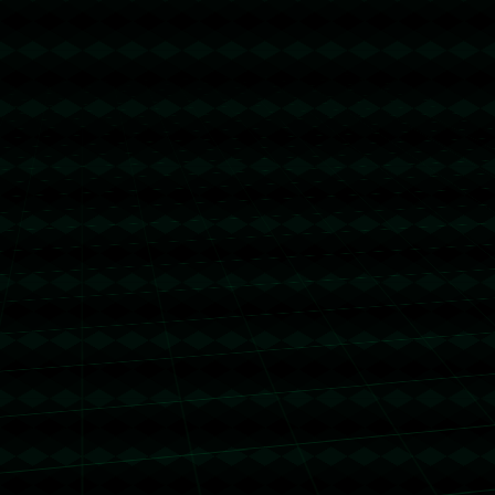
关于我们
在我们的体育平台上，您可以尽情享受全球最受欢迎的赛事直播和
分析，特别是世界杯和NBA等重磅赛事。这里汇聚了丰富的体育内
容，无论您钟爱于足球、篮球还是其他运动项目，您都能找到最新
的赛事直播和精彩回放。我们的高清直播服务保证您不会错过任何
精彩时刻，同时，实时比分更新和数据分析为您提供最新的比赛动
态。我们的专家团队将为您解读每场比赛的战术细节和历史数据，
帮助您更全面地理解比赛。此外，社交功能让您可以与其他体育迷
交流，分享看法和见解，增加观赛乐趣。无论您身在何处，随时随
地都能通过我们的移动设备接入赛事，享受体育带来的激情与荣
耀！
COPYRIGHT 2024
九游娱乐(JIUYOU)官方网站_JIUYOU GAME
ALL
RIGHTS BY
JIUYOU