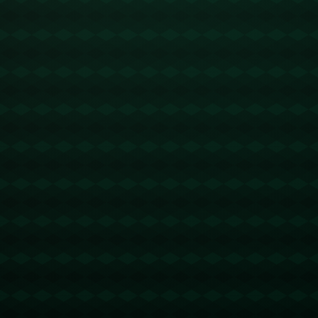
实力。虽然此次被曝出的问题球员存在一定争议，但其丰富的比赛
经验和高水平的技战术能力也是吸引中超球队的重要原因。
### 案例分析：对话与包容的力量
以往的案例显示，J聯賽中不少因场外问题而失去效力资格的球员，
正是在其他联赛中重获新生。譬如，曾因纪律问题被J聯賽放弃的某
知名球员，转而加盟中东联赛后，不仅找回了状态，还赢得了职业
生涯的辉煌篇章。这样的先例不仅证明了**对问题球员态度的开放*
*，更体现了不同联赛文化之间的融洽对话。
### 球员的视角：重启职业生涯的契机
对于球员而言，加盟中超提供了一次难得的机会。在一个新环境
中，他可以重新证明自己，同时还能将先进的足球理念和技战术带
到新的舞台。在此过程中，球员也需通过自身展现的实力和纪律
性，形成**积极示范效应**。如此一来，球员才能借助这一机会，
不仅挽回自己在职业圈中的声誉，更能为未来的职业发展铺平道
路。
### 中国足球市场的敏感观察
足球作为一种全球性运动，每个联赛背后都有着复杂的市场策略和
投资考量。**中超的这一操作**，无疑是在竞技之外向全世界展示
了其开放与多样化的战略。此案例也令人们更深刻地理解中国在全
球体育市场中的角色，以及中超如何通过灵活引入优秀人才来提升