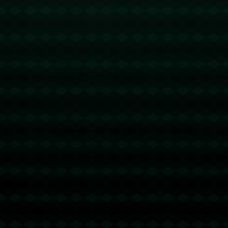
其全球影响力。
通过这次**酒驾球员事件的布局**，不难看出中超在国际舞台上的
大步迈进，这不仅是一次简单的引援，更是一场充满智慧和远见的
战略布局。在世界足球版图上，中国的足迹正愈加深刻，不容忽
视。
联系信息
电话：027-6916572
传真：027-6916572
邮箱：admin@cnzh-jiuyougame.com
地址：江西省上饶市鄱阳县乐丰镇