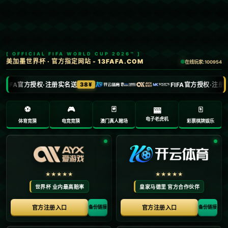
新闻中心
当前位置：
首页
>
新闻中心
勞倫斯評選年度最佳男運動員：梅西、哈蘭德、德
約、維斯塔潘角逐.
2026-06-10
**勞倫斯評選年度最佳男運動員：梅西、哈蘭德、德約、維斯塔潘
角逐**
在體育世界中，榮譽的巔峰永遠令人期待，各大賽事中的明星運動
員憑借卓越的表現贏得了無數球迷的尊敬。而在今年的**勞倫斯世
界體育獎**評選當中，年度最佳男運動員的角逐再次吸引了全球目