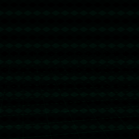
电话：027-6916572
传真：027-6916572
邮箱：admin@cnzh-jiuyougame.com
地址：江西省上饶市鄱阳县乐丰镇
关于我们
在我们的体育平台上，您可以尽情享受全球最受欢迎的赛事直播和
分析，特别是世界杯和NBA等重磅赛事。这里汇聚了丰富的体育内
容，无论您钟爱于足球、篮球还是其他运动项目，您都能找到最新
的赛事直播和精彩回放。我们的高清直播服务保证您不会错过任何
精彩时刻，同时，实时比分更新和数据分析为您提供最新的比赛动
态。我们的专家团队将为您解读每场比赛的战术细节和历史数据，
帮助您更全面地理解比赛。此外，社交功能让您可以与其他体育迷
交流，分享看法和见解，增加观赛乐趣。无论您身在何处，随时随
地都能通过我们的移动设备接入赛事，享受体育带来的激情与荣