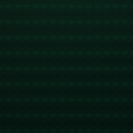
### 德約科維奇：網壇的穩定之星
眾多偉大的運動員中，很少有人能像**諾瓦克·德約科維奇**那樣，
十數年保持競技頂峰。在2023年初的澳大利亞網球公開賽中，德約
科維奇再次捧起獎杯，拿下個人生涯第22座大滿貫冠軍，追平史上
最高紀錄。他用超常的穩定性和精準贏得了比賽。他的職業生涯充
滿了里程碑式的成就，而這些並不是偶然。他不僅是當今的網球王
者，更是體育精神的化身。
---