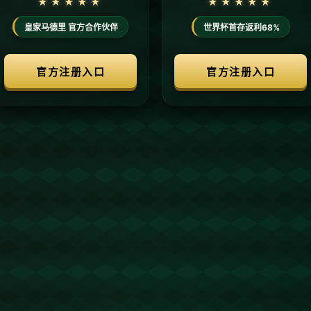
与孤独。近日，日本棒球巨星因被曝出婚外情细节，引发公众的广泛关注
人，导致压力大又孤独”。这一陈述不仅没有获得理解，反而激起了更多