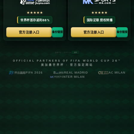
會做出這樣的選擇？
**戰術調整與球隊未來**
首先，我們不得不提的是球隊戰術的調整。有時候，球隊為了長遠
的發展，可能會考慮重建或調整戰術體系。然而，當我們仔細分析
唐西奇的數據與場上表現，這位年僅20多歲的年輕小將不僅擁有令
人驚豔的場上視野，還具備強大的得分能力。他早已證明自己是能
夠帶領球隊走得更遠的關鍵人物。若選擇放棄這樣一位具有極大潛
力和未來的球員，**獨行俠**的決策是否顯得不合常理？
某些球隊在重建期曾做出令人不解的交易決策。例如，當年明尼蘇
達森林狼將凱文·加內特交易到波士頓凱爾特人，隨後凱爾特人在加
內特的帶領下贏得了總冠軍，這樣的結果讓森林狼後悔不已。同
樣，獨行俠如果送走唐西奇，可能會錯失一次打造冠軍陣容的機
會。
**經濟考量與市場定位**
另一點需要考慮的是經濟因素。在NBA中，球隊的財務狀況與市場
定位同樣至關重要。然而，唐西奇不僅是場上的明星，更是球場外
的巨大商業影響力。他在全球範圍內的知名度與受歡迎程度無疑為
獨行俠吸引了大量的贊助與關注。失去這樣一位明星球員，無疑會
直接影響到球隊的市場吸引力與經濟收益。