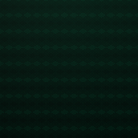
同時考慮到薪資空間問題，雖然交易唐西奇可能短期內釋放部分薪
資空間，但在當前球員市場，尋找一位能即時填補唐西奇空缺的選
手幾乎是不可能的。此外，隨著球隊歷史與文化的塑造，唐西奇已
經成為獨行俠的代名詞之一。失去他，會對球隊的品牌形象產生長
遠影響。
**球隊內部問題**
最後，內部管理與球員的關係也可能是考量因素。NBA歷史上曾有
過因**球隊內部不和**而做出重大交易的案例。然而，唐西奇在球
隊中的角色一向重要，倘若獨行俠確實有意送走他，可能意味著球