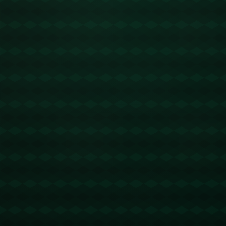
更引发广泛讨论的是名将A（假设核心球员名字），他在关键时刻
的投篮命中率与防守效率均有所下降，引起部分球迷对其合同价值
的质疑。如果无法通过当前阵容找到突破口，太阳队可能不得不将
目光转向交易市场，以引入更适配的球员。这类举措不仅可以调整
球队的化学反应，还有助于重新定位队伍体系。大型球队的交易进
入市场，总是伴随着不小波动，更是对管理层的一大考验。
---
## **其他球队的案例启示：交易是否能扭转局面？**
**历史上，多支NBA球队通过核心球员的交易走出低谷。而这种阵