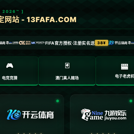
h-jiuyougame.com
网站首页
樣了 也許2025年你就能看到他的微笑了.
2026-06-10
看到他的微笑了**
氛围和个人情感的小细节。而近日，卡尔-安东尼·唐斯（Karl-Antho
m Thibodeau）再度成为舆论的焦点。“他变得不一样了，也许2025年
严肃形象的本质，也引发了人们对他执教风格转变的关注。