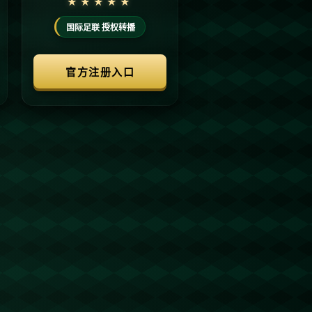
邮箱：admin@cnzh-jiuyougame.com
地址：江西省上饶市鄱阳县乐丰镇
热点新闻
亞特蘭大鋒線瞄準雷特
吉 將與熱那亞深談引援.
2026-06-10
美众议员称特朗普政府
将取消对近东救济工程
处的资助.
2026-06-10
瓜帅还是大气！曼城并
不希望阿尔瓦雷斯离
裁，唐斯则
开，但瓜帅却表示理解.