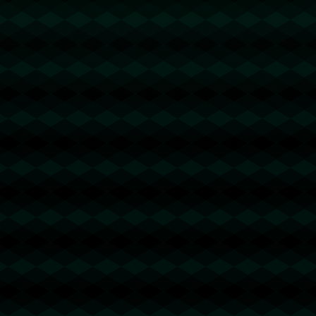
们
快捷链接
网站首页
：江西省上饶市鄱阳县乐丰镇
公司简介
027-6916572
产品中心
18659423322
新闻动态
18659423322
联系我们
：
admin@cnzh-jiuyougame.com
ttps://cnzh-jiuyougame.com/