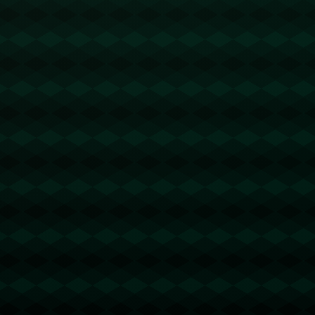
锡伯杜执教哲学转变的评价。从森林狼到尼克斯，从铁血压迫到适度柔性
经难以长久。或许，未来的某一天，当尼克斯再次取得突破时，我们真能如