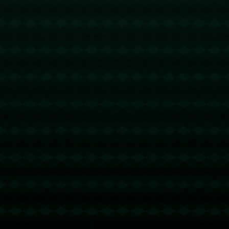
有机会在国家队中如在俱乐部一般获得认可。
总的来说，**时运不济**不仅仅是运气问题，它也是对一名球员在
不同层面展现能力的挑战。虽然在拜仁的大放异彩无法直接转化为
国家队的荣耀，但这并不抹杀其曾经在球场上的英雄时刻。正如众
多球员所经历的一样，这位天才在不同舞台间的对比也给我们提供
了关于职业体育发展的更多思索。