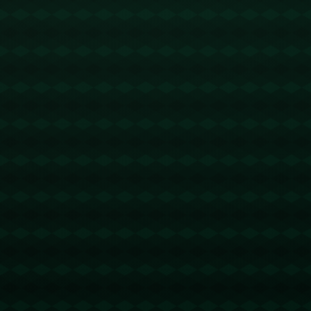
然而，令人遗憾的是，在德国国家队，这位球员的表现一直缺乏亮
点。**分析指出，国家队中不同的战术体系**以及严苛的竞争环境
可能对他的发挥产生了影响。
**首先，德国队战术风格偏重整体协作和严密防守，而这与拜仁强
调个人创造力和快速进攻的风格有所不同。**这种风格的差异可能
导致他无法在国家队中很好地发挥优势。此外，国家队人才济济，
竞争激烈，虽然他的技术水平出众，但在位置选择上未必具有显著
优势。
同时，由于国家队比赛更少，**缺乏足够的出场机会**可能也影响
了他的信心和适应能力。在俱乐部，比赛频繁且与队友有长期磨
合，而国家队则是在短期集中比赛中展现实力，这种不同的节奏也
可能是他难以适应的原因之一。
**案例分析：与拜仁同期的球员对比**
一个有趣的案例可以帮助我们更好地理解这一现象。在拜仁同期，
与他并肩作战的另一位德国球员，在国家队中的表现则截然不同。
该球员在国家队同样是进攻核心，频频获得主力位置，**其成功可
以归因于适应能力及战术契合度**。与此球员不同的是，他能够灵
活调整自己的踢法以适应不同的战术要求，这也是他在国家队中频
繁被选中的原因之一。
这种对比并不是否定这位天才的能力，而是揭示了在不同环境中适
应能力的重要性。只有当球员在各类比赛中都能流畅发挥，自然才