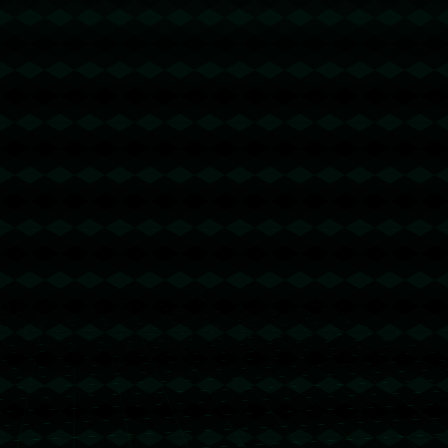
联系信息
电话：027-6916572
传真：027-6916572
邮箱：admin@cnzh-jiuyougame.com
地址：江西省上饶市鄱阳县乐丰镇
关于我们
在我们的体育平台上，您可以尽情享受全球最受欢迎的赛事直播和
分析，特别是世界杯和NBA等重磅赛事。这里汇聚了丰富的体育内
容，无论您钟爱于足球、篮球还是其他运动项目，您都能找到最新