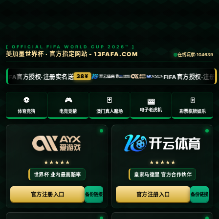
新闻中心
当前位置：
首页
>
新闻中心
在拜仁效力5年堪称宠儿，却在德国队缺乏存在感，
天才时运不济.
2026-06-10
**在拜仁效力5年堪称宠儿，却在德国队缺乏存在感，天才时运不
济**