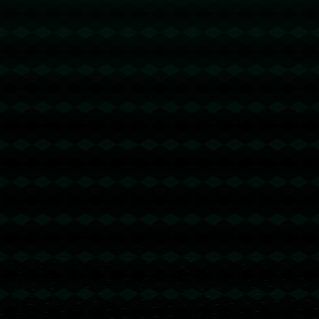
联系信息
电话：027-6916572
传真：027-6916572
邮箱：admin@cnzh-jiuyougame.com
地址：江西省上饶市鄱阳县乐丰镇
关于我们
在我们的体育平台上，您可以尽情享受全球最受欢迎的赛事直播和
分析，特别是世界杯和NBA等重磅赛事。这里汇聚了丰富的体育内
容，无论您钟爱于足球、篮球还是其他运动项目，您都能找到最新