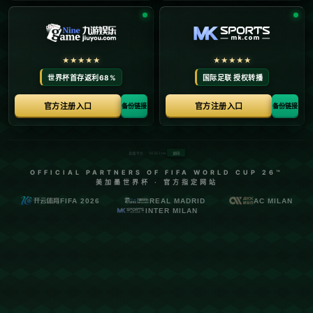
这一成就只屈居于伟大的荷兰传奇**阿贝·伦斯特拉**之下。这个数
据不仅体现了德佩的实力，更让人深刻感受到他关键时刻挺身而出
的气魄与能力。
### **关键先生的诞生：德佩和荷兰队的故事**
出生于1994年的孟菲斯·德佩，自从2013年披上荷兰国家队战袍以
来，就迅速成长为球队不可或缺的一员。他不仅射术精湛，速度与
技术俱佳，更以极强的心理素质闻名。在多场比赛中，当荷兰队面
临比分落后的困境时，德佩往往能挺身而出交出关键表现。这种能