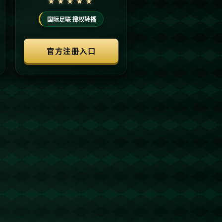
邮箱：admin@cnzh-jiuyougame.com
地址：江西省上饶市鄱阳县乐丰镇
热点新闻
亞特蘭大鋒線瞄準雷特
吉 將與熱那亞深談引援.
2026-06-10
美众议员称特朗普政府
将取消对近东救济工程
处的资助.
2026-06-10
德的表现不
瓜帅还是大气！曼城并
不希望阿尔瓦雷斯离
开，但瓜帅却表示理解.