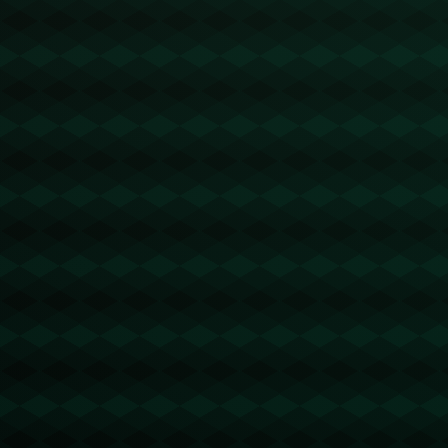
胜利奠定基础。哈登的稳定发挥不仅增强了球队的信心，