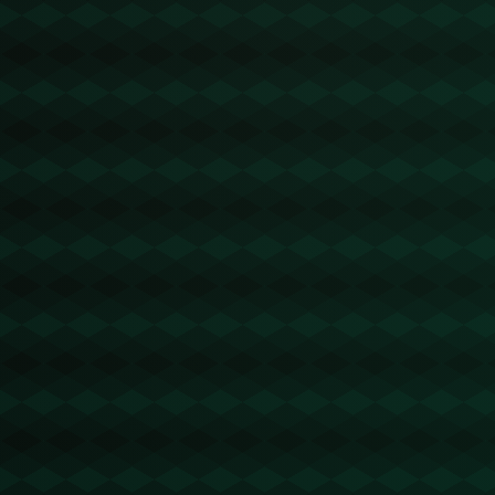
与伦纳德相媲美，詹姆斯·哈登同样是快船队中不可或缺的一