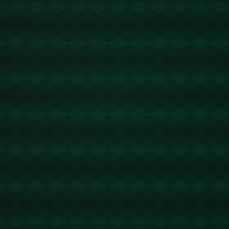
员。本场比赛，他拿下了**17分**，并在关键时刻多次命中高难度投篮