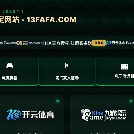
h-jiuyougame.com
网站首页
8战7胜守住西部第6 哈登17分阿祖9中9.
2026-06-10
分阿祖9中9**
的团队精神和明星球员的出色表现，稳稳占据了第六的位置。本场比赛，
关键战役。本文将为您详细解读快船是如何在这场比赛中脱颖而出的。