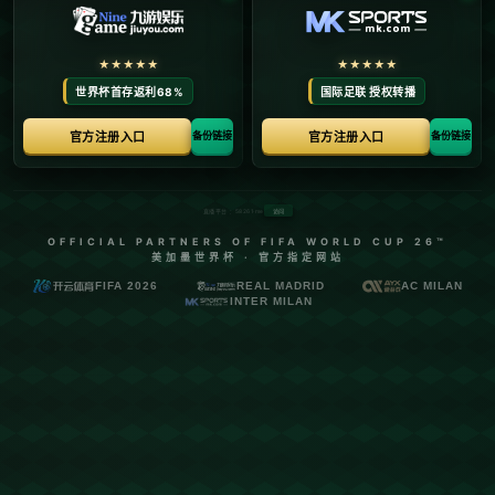
最新数据显示，英超20支球队的最高周薪球员，各自撑起了球队的
薪资天花板。其中，**曼城的核心中场凯文·德布劳内以周薪40万英
镑独占鳌头**，而曼联的卡塞米罗与利物浦的萨拉赫以35万英镑紧
随其后，为联赛的顶薪球员版图增添了趣味性。
### 德布劳内——价值与薪资的完美体现
作为曼城中场发动机，凯文·德布劳内无疑是英超最具性价比的球员
之一。其**40万英镑的周薪**高居英超第一，但从他的赛场表现来
看，这一薪资毫不夸张。德布劳内的精准传球、视野和团队领导
力，直接推动了曼城的攻防转换，他是球队战术体系中不可或缺的
一环。从英超冠军到欧冠淘汰赛的出色表现，德布劳内不仅撑起了
曼城的荣誉，更引领着英超竞争格局中的技术潮流。