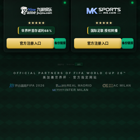
界關注的焦點，那些適合的中場球員有可能成為熱刺的新希望。
---
### **熱刺傷病問題成為隱憂**
熱刺本賽季開局表現令人矚目，但多位主力球員的接連傷缺給球隊
帶來了巨大挑戰。**特別是在中場核心位置，頻繁的輪換和替補已
經暴露出陣容深度不足的問題**。數據顯示，熱刺目前至少有4名
一線隊球員因傷無法登場，其中中場的兩名重要球員缺席更是對球
隊進攻與防守平衡產生了嚴重影響。
過去幾場比賽，熱刺中場的組織與屏障作用顯得薄弱，對手得以輕
鬆突破中場防線，導致後防線壓力倍增。以最近對陣強隊的比賽為
例，熱刺中場在面對多線壓迫時失球率偏高，這凸顯了熱刺當前在
中場位置的短板。
---
### **1月轉會市場：熱刺的希望與方向**
由於傷病的延續，**熱刺可能會在1月份轉會窗出手引進新的中場
球員**，以緩解當前陣容的危機並為下半賽季的衝刺做好準備。根
據多家媒體的報導，熱刺的引援目標集中在符合主帥戰術需求且具
備即戰力的球員上。
#### **潛在引援對象分析**