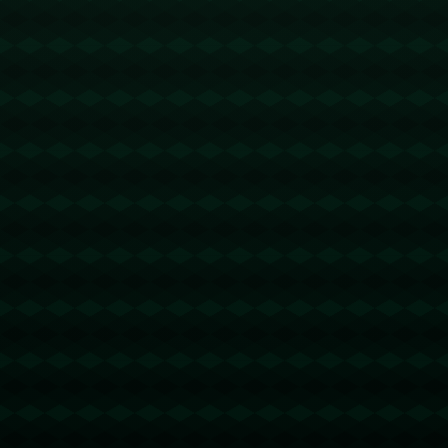
### **傷兵問題下的戰術調整**
除了轉會市場的提前部署外，熱刺主帥也在主動尋求內部的戰術調
整應對傷病問題。*例如，最近幾場比賽中，熱刺嘗試使用更靈活的
陣型，讓年輕球員在輪換中獲得機會，從而希望激發潛能*。
舉例來說，在對陣中游球隊的一場比賽中，熱刺緊急啟用了梯隊中
場新秀，並試圖通過更側重邊路進攻的打法來彌補中場控制力的不
足。雖然這一嘗試在短期內具有一定效果，但長期解決方案仍需依
賴更強的即戰力支持。
---
### **中場補強的重要性與挑戰**
中場作為球隊的“引擎”，在組織攻防、傳球連接和壓制對手等方面